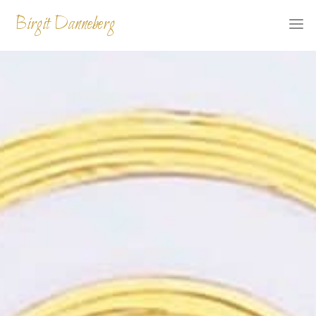
Skip
Birgit Danneberg
to
content