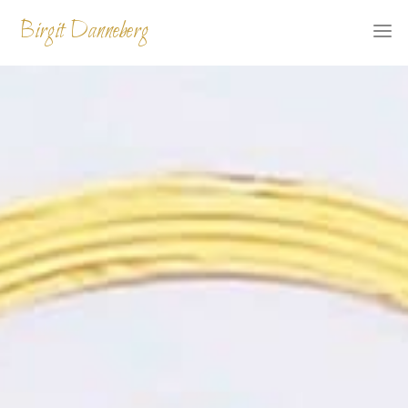
Skip
Birgit Danneberg
to
content