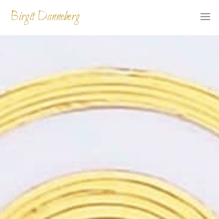
Skip
Birgit Danneberg
to
content