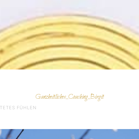
Ganzheitliches_Coaching_Birgit
ITETES FÜHLEN